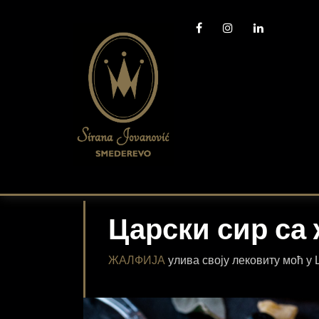
Царски сир са
ЖАЛФИЈА
улива своју лековиту моћ у Ц