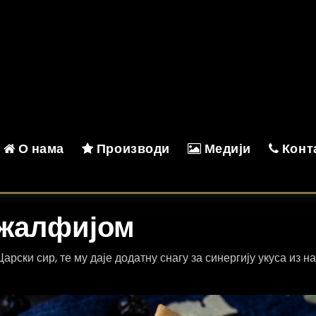
О нама
Производи
Медији
Конт
 жалфијом
арски сир, те му даје додатну снагу за синергију укуса из 