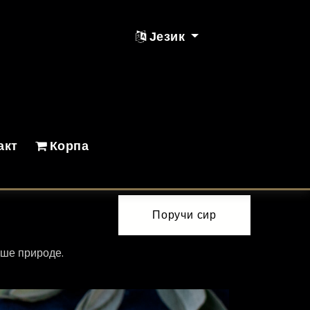
Језик
акт
Корпа
Поручи сир
наше природе.