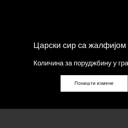
Царски сир са жалфијом
Количина за поруджбину у гр